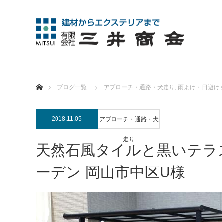
ホーム
ブログ一覧
アプローチ・通路・犬走り
,
雨よけ・日避け
2018.11.05
アプローチ・通路・犬
走り
天然石風タイルと黒いテラ
ーデン 岡山市中区U様