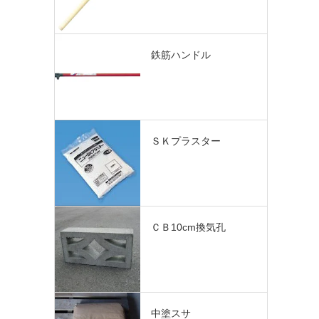
鉄筋ハンドル
ＳＫプラスター
ＣＢ10cm換気孔
中塗スサ