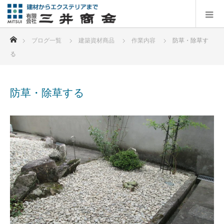
ホーム
ブログ一覧
建築資材商品
作業内容
防草・除草す
る
防草・除草する