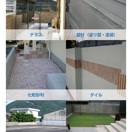
レンガ
フェンス
テラス
壁材（塗り壁・塗装）
化粧砂利
タイル