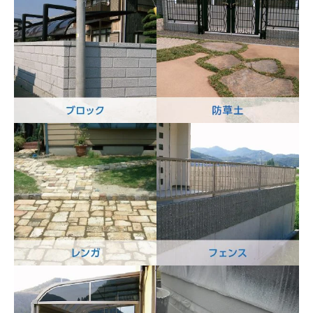
植木・芝生
石材
ブロック
防草土