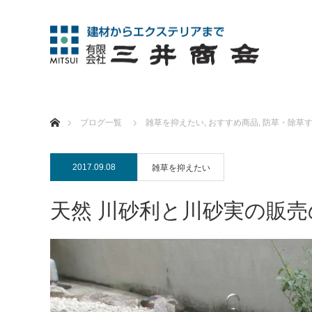
ホーム
ブログ一覧
雑草を抑えたい
,
おすすめ商品
,
防草・除草
2017.09.08
雑草を抑えたい
天然 川砂利と川砂実の販