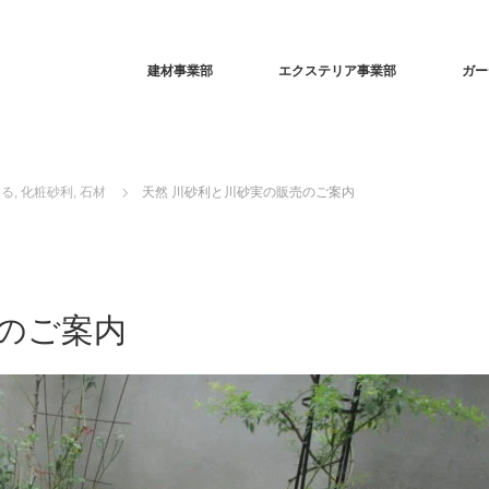
建材事業部
エクステリア事業部
ガー
する
,
化粧砂利
,
石材
天然 川砂利と川砂実の販売のご案内
売のご案内