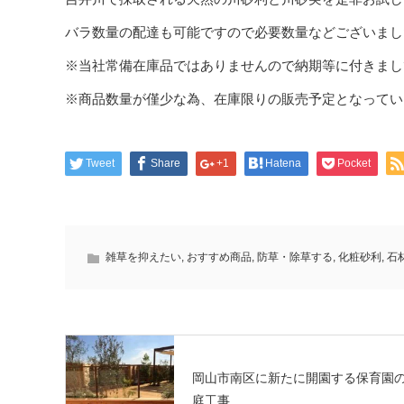
バラ数量の配達も可能ですので必要数量などございまし
※当社常備在庫品ではありませんので納期等に付きまし
※商品数量が僅少な為、在庫限りの販売予定となってい
Tweet
Share
+1
Hatena
Pocket
雑草を抑えたい
,
おすすめ商品
,
防草・除草する
,
化粧砂利
,
石
岡山市南区に新たに開園する保育園
庭工事