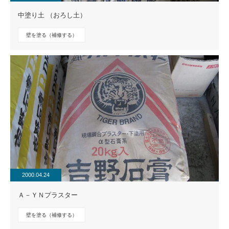
中塗り土 （おろし土）
壁を塗る（補修する）
2000.04.24
Ａ－ＹＮプラスター
壁を塗る（補修する）