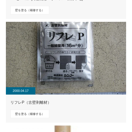
壁を塗る（補修する）
2000.04.17
リフレP（古壁剥離材）
壁を塗る（補修する）