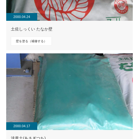
2000.04.24
土佐しっくい たなか壁
壁を塗る（補修する）
2000.04.17
浅黄土(あさぎつち)