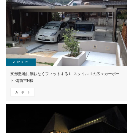
2012.06.21
変形敷地に無駄なくフィットするＵ.スタイルⅡの広々カーポー
ト 備前市N様
カーポート