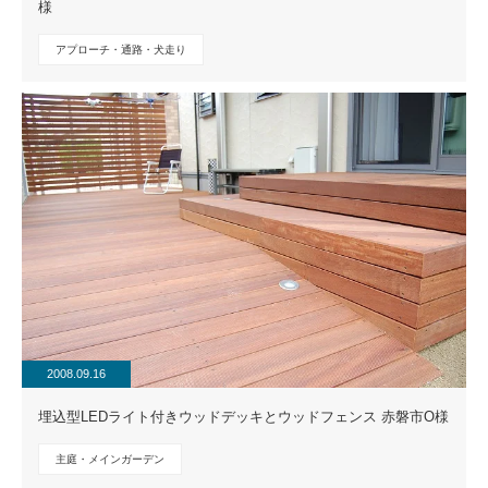
様
アプローチ・通路・犬走り
2008.09.16
埋込型LEDライト付きウッドデッキとウッドフェンス 赤磐市O様
主庭・メインガーデン