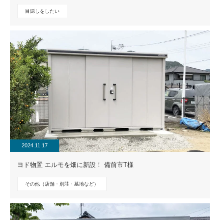
目隠しをしたい
2024.11.17
ヨド物置 エルモを畑に新設！ 備前市T様
その他（店舗・別荘・墓地など）