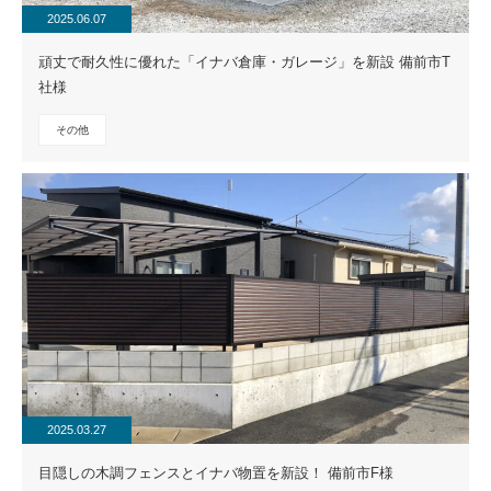
2025.06.07
頑丈で耐久性に優れた「イナバ倉庫・ガレージ」を新設 備前市T
社様
その他
2025.03.27
目隠しの木調フェンスとイナバ物置を新設！ 備前市F様