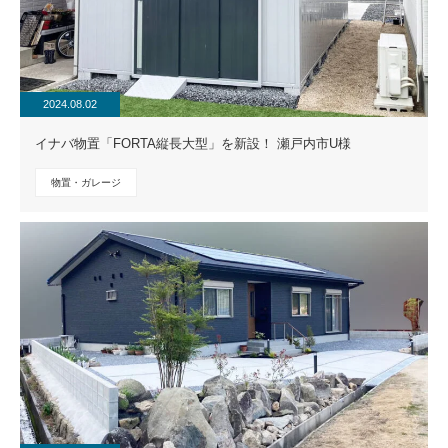
2024.08.02
イナバ物置「FORTA縦長大型」を新設！ 瀬戸内市U様
物置・ガレージ