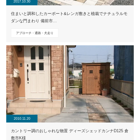
2017.10.30
住まいと調和したカーポート&レンガ敷きと植栽でナチュラルモ
ダンな門まわり 備前市…
アプローチ・通路・犬走り
2010.11.20
カントリー調のおしゃれな物置 ディーズシェッドカンナD125 倉
敷市K様