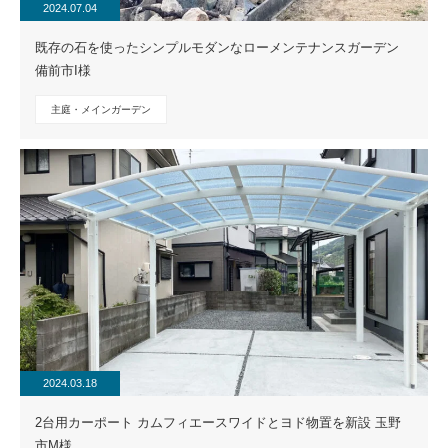
2024.07.04
既存の石を使ったシンプルモダンなローメンテナンスガーデン
備前市I様
主庭・メインガーデン
2024.03.18
2台用カーポート カムフィエースワイドとヨド物置を新設 玉野
市M様