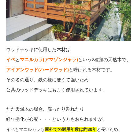
ウッドデッキに使用した木材は
イペ
と
マニルカラ(アマゾンジャラ)
という2種類の天然木で、
アイアンウッド(ハードウッド)
と呼ばれる木材です。
その名の通り、鉄の様に硬くて強いため
公共のウッドデッキにもよく使用されています。
ただ天然木の場合、腐ったり割れたり
経年劣化が心配・・・という方もおられますが、
イペもマニルカラも
屋外での
耐用年数は約30年
と長いため、