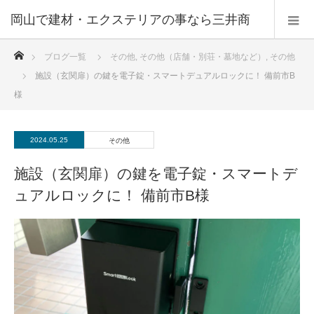
ホーム
ブログ一覧
その他
,
その他（店舗・別荘・墓地など）
,
その他
施設（玄関扉）の鍵を電子錠・スマートデュアルロックに！ 備前市B
様
2024.05.25
その他
施設（玄関扉）の鍵を電子錠・スマートデ
ュアルロックに！ 備前市B様