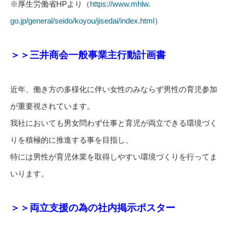
※厚生労働省HPより（
https://www.mhlw.
go.jp/general/seido/koyou/
jisedai/index.html
）
＞＞三井商会一般事業主行動計画書
近年、
働き方の多様化に伴い女性のみならず男性の育児参加
が重要視され
ています。
我社においても男女問わず仕事と育児が両立できる環境づく
りを積極的に推進する事を目指し、
特には男性が育児休業を取得しやすい環境づくりを行ってま
いります。
＞＞両立支援の為の社内掲示ポスター