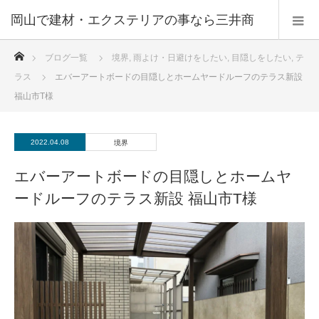
ホーム
ブログ一覧
境界
,
雨よけ・日避けをしたい
,
目隠しをしたい
,
テ
ラス
エバーアートボードの目隠しとホームヤードルーフのテラス新設
福山市T様
2022.04.08
境界
エバーアートボードの目隠しとホームヤ
ードルーフのテラス新設 福山市T様