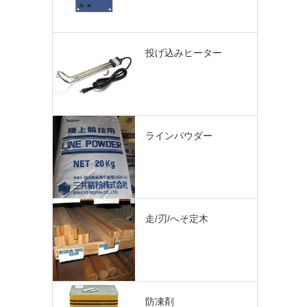
投げ込みヒーター
ラインパウダー
走/刃/へそ定木
防凍剤