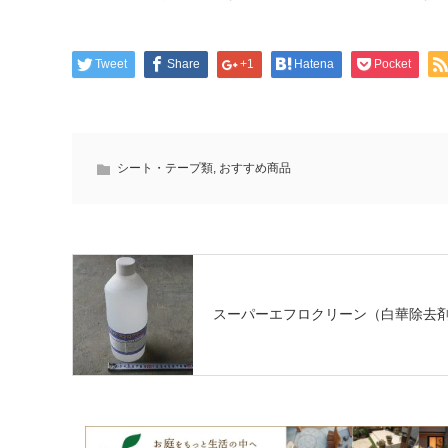
Tweet
Share
+1
Hatena
Pocket
シート・テープ類
,
おすすめ商品
スーパーエフロクリーン（白華除去