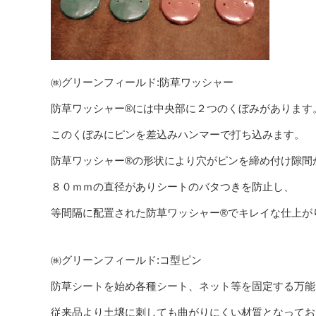
㈱グリーンフィールド:防草ワッシャー
防草ワッシャー®には中央部に２つのくぼみがあります
このくぼみにピンを差込みハンマーで打ち込みます。
防草ワッシャー®の形状により穴がピンを締め付け隙間
８０ｍｍの直径がありシートのバタつきを防止し、
等間隔に配置された防草ワッシャー®でキレイな仕上が
㈱グリーンフィールド:コ型ピン
防草シートを始め各種シート、ネット等を固定する万能
従来品より土壌に刺しても曲がりにくい材質となってお