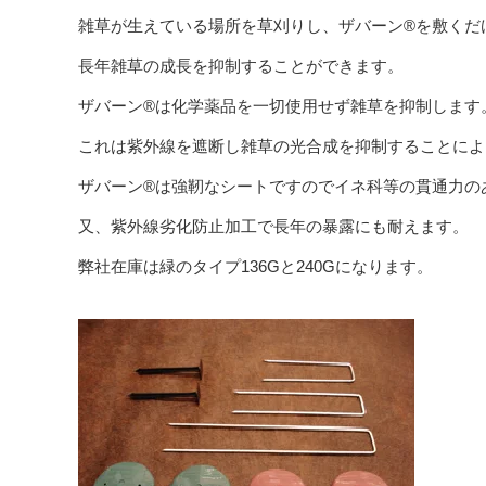
雑草が生えている場所を草刈りし、ザバーン®を敷くだ
長年雑草の成長を抑制することができます。
ザバーン®は化学薬品を一切使用せず雑草を抑制します
これは紫外線を遮断し雑草の光合成を抑制することによ
ザバーン®は強靭なシートですのでイネ科等の貫通力の
又、紫外線劣化防止加工で長年の暴露にも耐えます。
弊社在庫は緑のタイプ136Gと240Gになります。