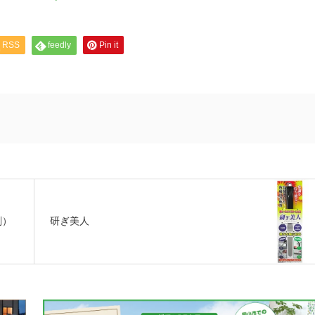
RSS
feedly
Pin it
剤）
研ぎ美人