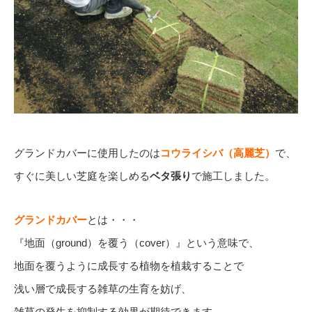
グランドカバーに使用したのは
コウライシバ（高麗芝
）
で、
すぐに美しい芝庭を楽しめる
ベタ張り
で施工しました。
グランドカバー
とは・・・
『地面（ground）を覆う（cover）』という意味で、
地面を覆うように成長する植物を植栽することで
浅い層で成長する雑草の生育を妨げ、
雑草の発生を抑制する効果が期待できます。