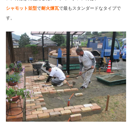
シャモット並型
で
耐火煉瓦
で最もスタンダードなタイプで
す。