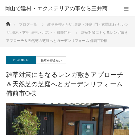
ホーム
ブログ一覧
雑草を抑えたい
,
裏庭・坪庭
,
門・玄関まわり
,
レン
ガ
,
樹木・芝生
,
表札・ポスト・機能門柱
雑草対策にもなるレンガ敷き
アプローチ＆天然芝の芝庭へとガーデンリフォーム 備前市O様
2020.06.16
雑草を抑えたい
雑草対策にもなるレンガ敷きアプローチ
＆天然芝の芝庭へとガーデンリフォーム
備前市O様