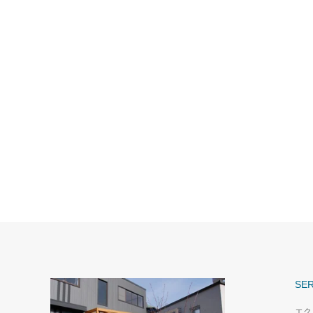
SER
エク