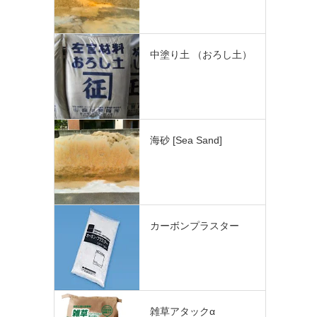
中塗り土 （おろし土）
海砂 [Sea Sand]
カーボンプラスター
雑草アタックα