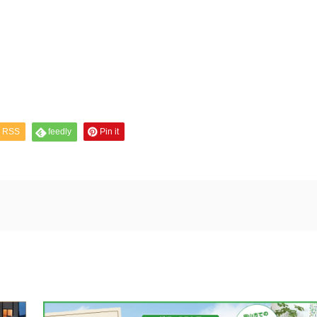
RSS
feedly
Pin it