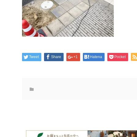
Tweet
Share
+1
Hatena
Pocket