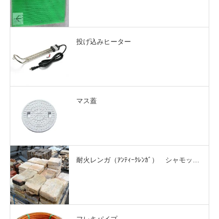
投げ込みヒーター
マス蓋
耐火レンガ（ｱﾝﾃｨｰｸﾚﾝｶﾞ） シャモッ…
フレキパイプ