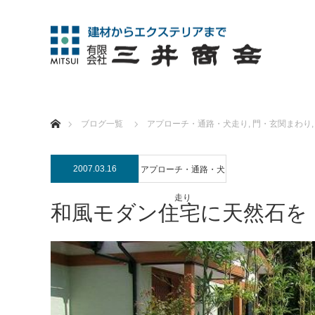
ホーム
ブログ一覧
アプローチ・通路・犬走り
,
門・玄関まわり
,
2007.03.16
アプローチ・通路・犬
走り
和風モダン住宅に天然石を 