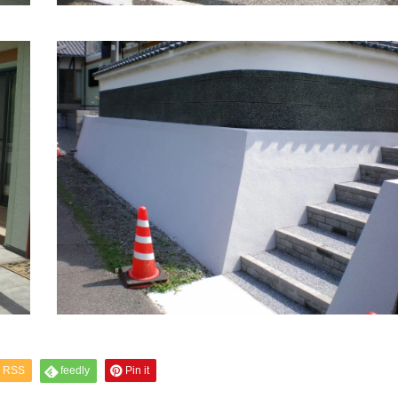
RSS
feedly
Pin it