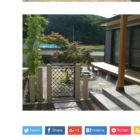
Tweet
Share
+1
Hatena
Pocket