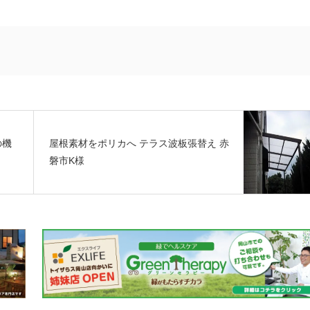
の機
屋根素材をポリカへ テラス波板張替え 赤
磐市K様