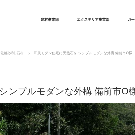
建材事業部
エクステリア事業部
ガー
化粧砂利
,
石材
和風モダン住宅に天然石を シンプルモダンな外構 備前市O様
シンプルモダンな外構 備前市O