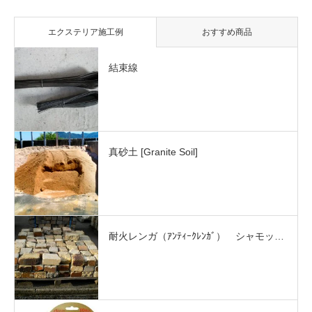
エクステリア施工例
おすすめ商品
結束線
真砂土 [Granite Soil]
耐火レンガ（ｱﾝﾃｨｰｸﾚﾝｶﾞ） シャモッ…