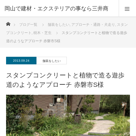
ホーム
ブログ一覧
舗装をしたい
,
アプローチ・通路・犬走り
,
スタン
プコンクリート
,
樹木・芝生
スタンプコンクリートと植物で造る遊歩
道のようなアプローチ 赤磐市S様
2013.09.24
舗装をしたい
スタンプコンクリートと植物で造る遊歩
道のようなアプローチ 赤磐市S様