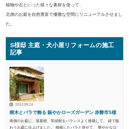
植物や石といった様々な素材を使って、
北側のお庭を自然豊富で優雅な空間にリニューアルさせまし
た。
S様邸 主庭・犬小屋リフォームの施工
記事
2013.09.24
樹木とバラで飾る 賑やかローズガーデン 赤磐市S様
南側のお庭に、落葉樹、常緑樹をバランスよく植栽して、 緑で賑
わうお庭に仕上げました。 移植したバラと併せて、 華やかなロ