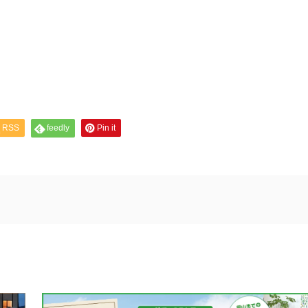
RSS
feedly
Pin it