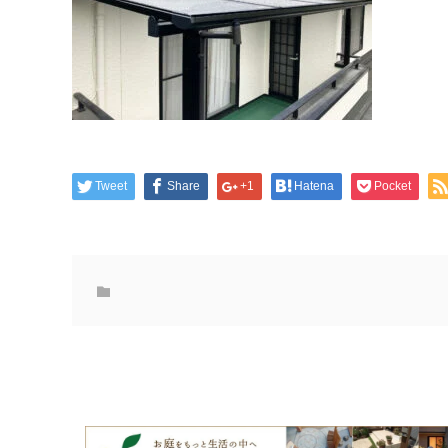
Tweet
Share
+1
Hatena
Pocket