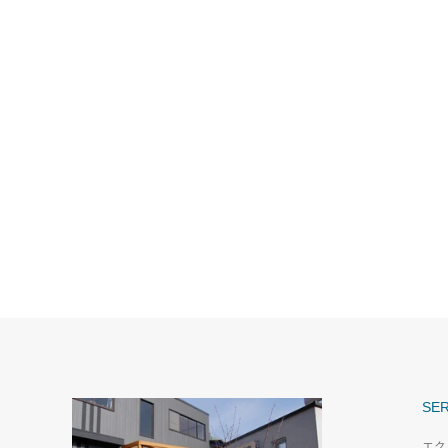
SER
エク