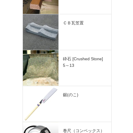
ＣＢ瓦笠置
砕石 [Crushed Stone]
5～13
鋸(のこ)
巻尺（コンベックス）