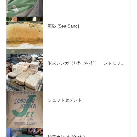
海砂 [Sea Sand]
耐火レンガ（ｱﾝﾃｨｰｸﾚﾝｶﾞ） シャモッ…
ジェットセメント
浅黄土(あさぎつち)