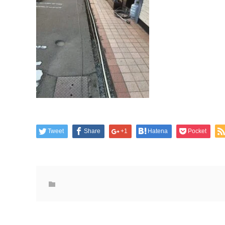
Tweet
Share
+1
Hatena
Pocket