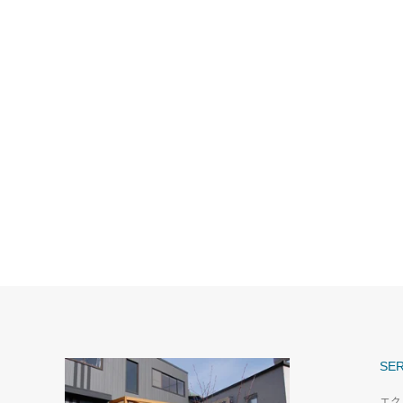
SER
エク