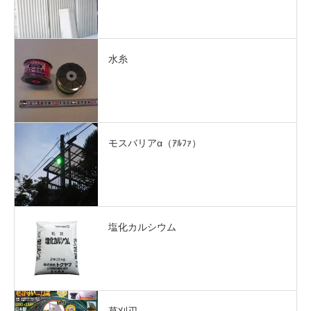
水糸
モスバリアα（ｱﾙﾌｧ）
塩化カルシウム
草刈刃