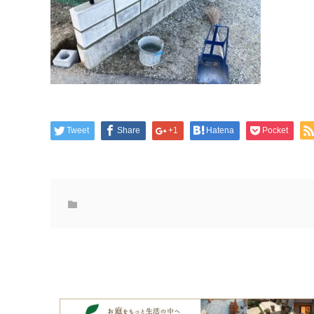
Tweet
Share
+1
Hatena
Pocket