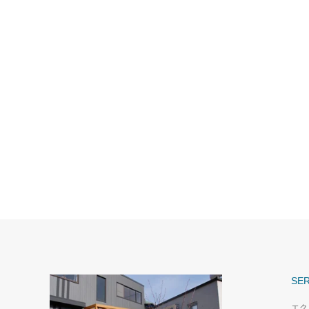
SER
エク