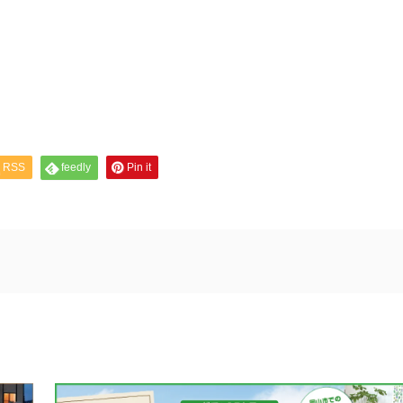
RSS
feedly
Pin it