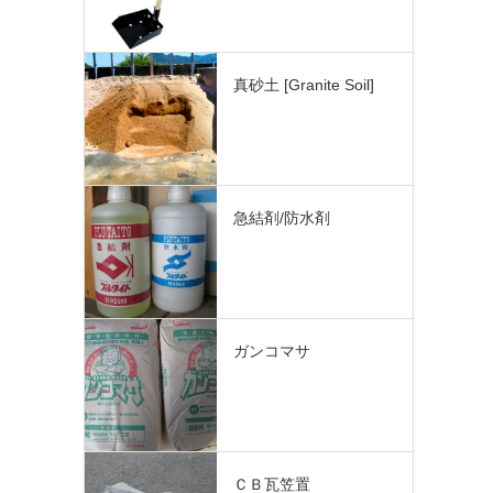
真砂土 [Granite Soil]
急結剤/防水剤
ガンコマサ
ＣＢ瓦笠置