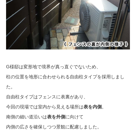
G様邸は変形地で境界が真っ直ぐでないため、
柱の位置を地形に合わせられる自由柱タイプを採用しまし
た。
自由柱タイプはフェンスに表裏があり、
今回の現場では室内から見える場所は
表を内側
。
南側の細い道沿いは
表を外側
に向けて
内側の広さを確保しつつ景観に配慮しました。