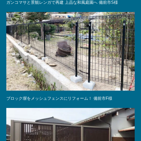
ガンコマサと景観レンガで再建 上品な和風庭園へ 備前市S様
ブロック塀をメッシュフェンスにリフォーム！ 備前市F様