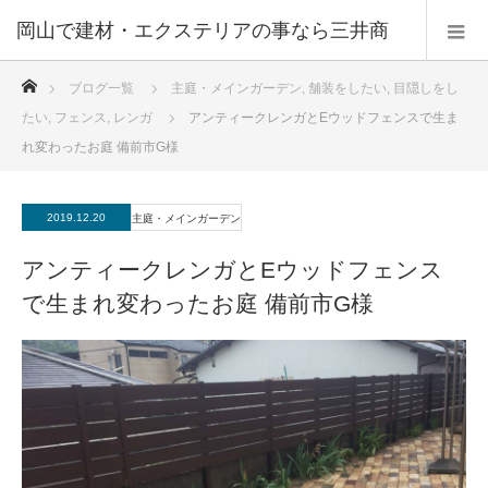
ホーム
ブログ一覧
主庭・メインガーデン
,
舗装をしたい
,
目隠しをし
たい
,
フェンス
,
レンガ
アンティークレンガとEウッドフェンスで生ま
れ変わったお庭 備前市G様
2019.12.20
主庭・メインガーデン
アンティークレンガとEウッドフェンス
で生まれ変わったお庭 備前市G様