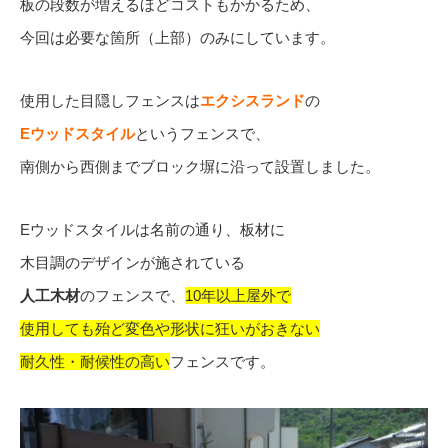
板の段数が増えるほどコストもかかるため、
今回は必要な箇所（上部）のみにしています。
使用した目隠しフェンスは
エクシスランド
の
Eウッドスタイル
というフェンスで、
南側から西側までブロック塀に沿って設置しました。
Eウッドスタイルは名前の通り、板材に
木目調のデザインが施されている
人工木材
のフェンスで、
10年以上屋外で
使用しても殆ど変色や形状に狂いがおきない
耐久性・耐候性の高い
フェンスです。