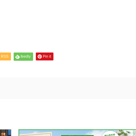
RSS
feedly
Pin it