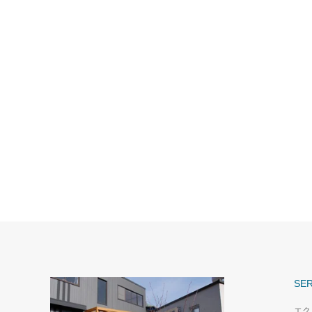
SER
エク