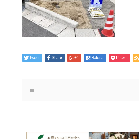
Tweet
Share
+1
Hatena
Pocket