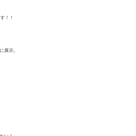
ます！！
に展示。
たい！