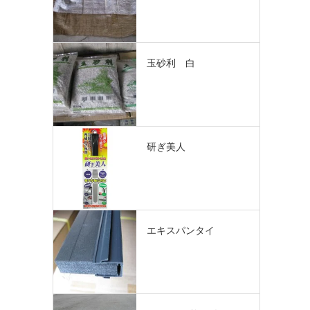
玉砂利 白
研ぎ美人
エキスパンタイ