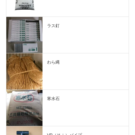
ラス釘
わら縄
寒水石
VP（Ｈｉ）パイプ