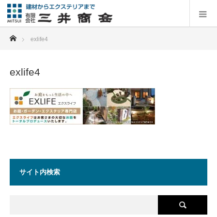
ホーム
exlife4
exlife4
サイト内検索