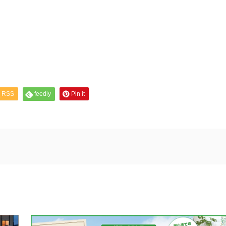
RSS
feedly
Pin it