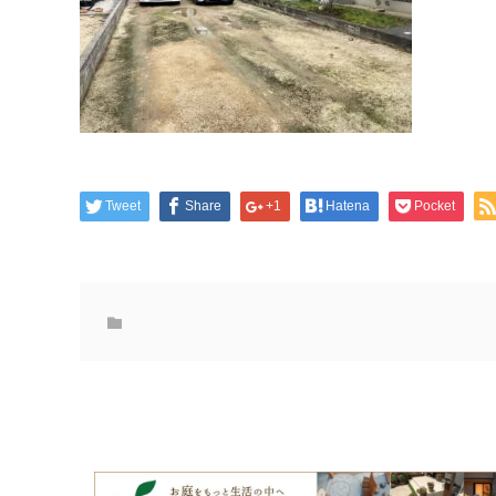
Tweet
Share
+1
Hatena
Pocket