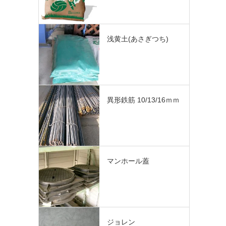
浅黄土(あさぎつち)
異形鉄筋 10/13/16ｍｍ
マンホール蓋
ジョレン