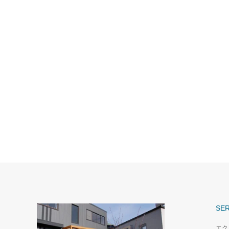
SER
エク