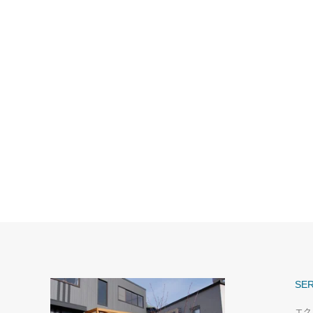
SER
エク