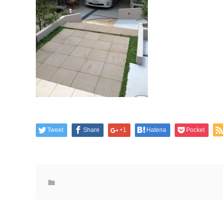
Tweet
Share
+1
Hatena
Pocket