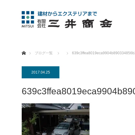
ホーム
ブログ一覧
639c3ffea8019eca9904b890334856b
2017.04.25
639c3ffea8019eca9904b89