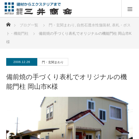
ホーム
ブログ一覧
門・玄関まわり
,
自然石透水性舗装材
,
表札・ポス
ト・機能門柱
備前焼の手づくり表札でオリジナルの機能門柱 岡山市K
様
2006.12.26
門・玄関まわり
備前焼の手づくり表札でオリジナルの機
能門柱 岡山市K様