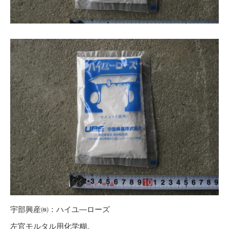
宇部興産㈱：ハイユ―ローズ
左官モルタル用化学糊。