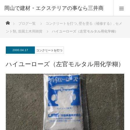
ホーム
ブログ一覧
コンクリートを打つ
,
壁を塗る（補修する）
,
セメ
ント類
,
造園土木用雑貨
ハイユーローズ（左官モルタル用化学糊）
2000.04.17
コンクリートを打つ
ハイユーローズ（左官モルタル用化学糊）