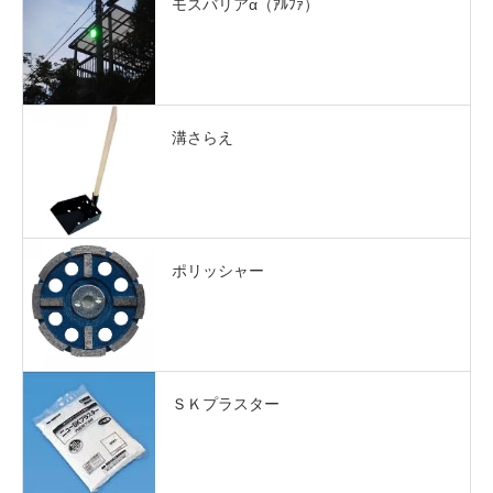
モスバリアα（ｱﾙﾌｧ）
溝さらえ
ポリッシャー
ＳＫプラスター