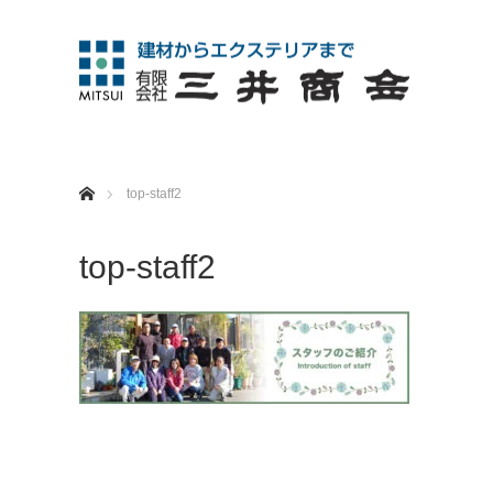
ホーム
top-staff2
top-staff2