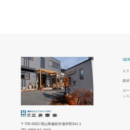
SER
エク
建材
ガー
ンス
〒705-0002 岡山県備前市浦伊部341-1