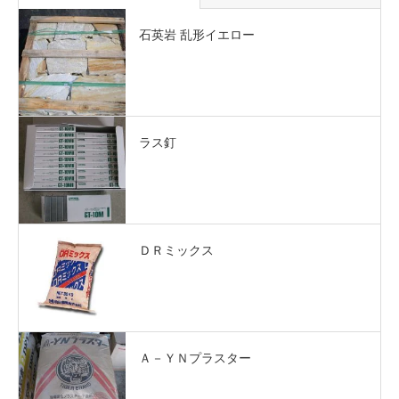
石英岩 乱形イエロー
ラス釘
ＤＲミックス
Ａ－ＹＮプラスター