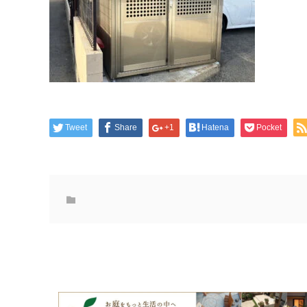
Tweet
Share
+1
Hatena
Pocket