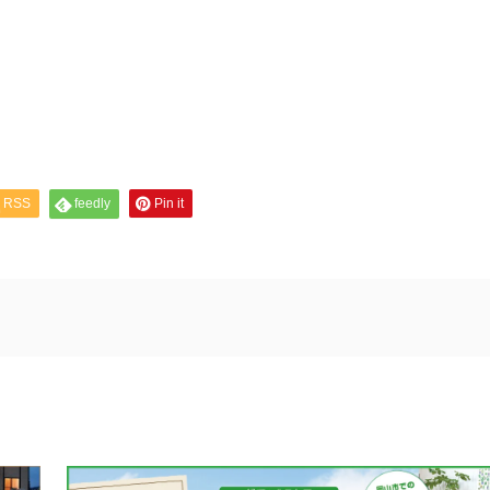
RSS
feedly
Pin it