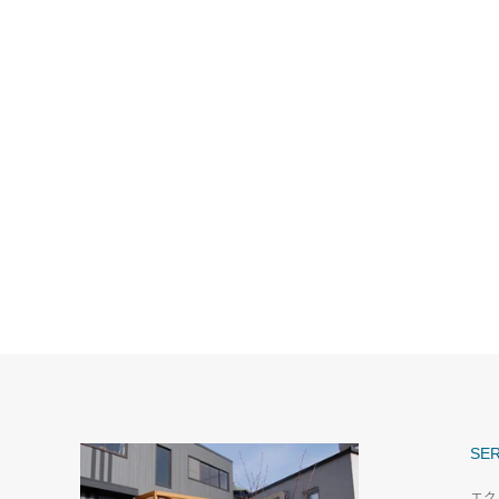
SER
エク