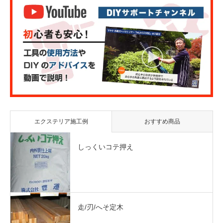
エクステリア施工例
おすすめ商品
しっくいコテ押え
走/刃/へそ定木