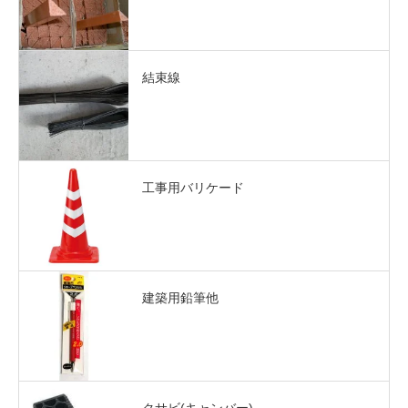
結束線
工事用バリケード
建築用鉛筆他
クサビ(キャンバー)