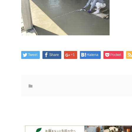
Tweet
Share
+1
Hatena
Pocket