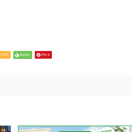
RSS
feedly
Pin it