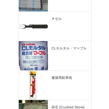
チゼル
CLモルタル・マーブル
建築用鉛筆他
砕石 [Crushed Stone]