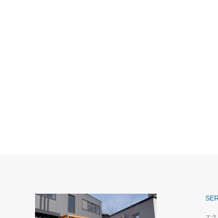
SER
エク