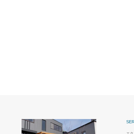
SER
エク