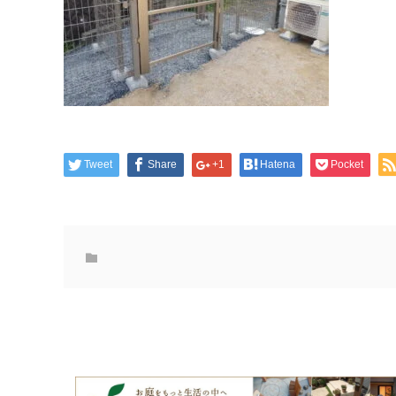
Tweet
Share
+1
Hatena
Pocket