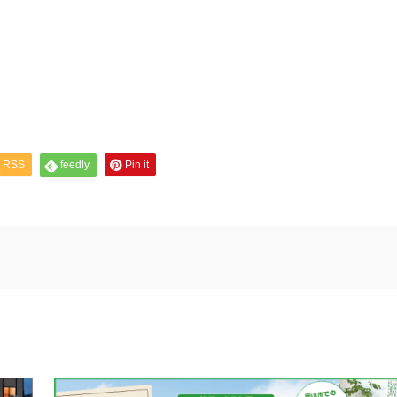
RSS
feedly
Pin it