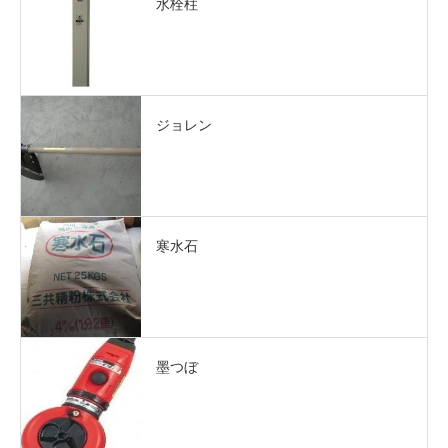
水栓柱
ジョレン
寒水石
墨つぼ