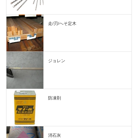
走/刃/へそ定木
ジョレン
防凍剤
消石灰