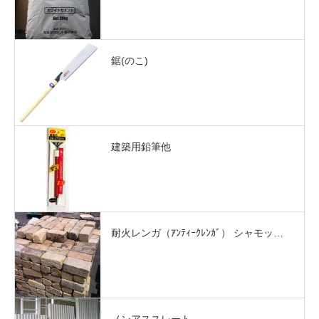
鋸(のこ)
建築用鉛筆他
耐火レンガ（ｱﾝﾃｨｰｸﾚﾝｶﾞ） シャモッ…
ノンアススレート