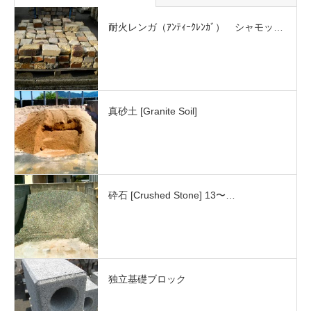
耐火レンガ（ｱﾝﾃｨｰｸﾚﾝｶﾞ） シャモッ…
真砂土 [Granite Soil]
砕石 [Crushed Stone] 13〜…
独立基礎ブロック