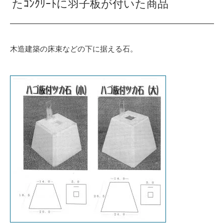
たｺﾝｸﾘｰﾄに羽子板が付いた商品
木造建築の床束などの下に据える石。