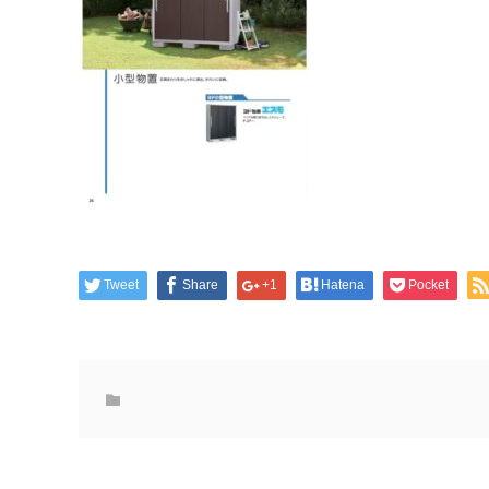
Tweet
Share
+1
Hatena
Pocket