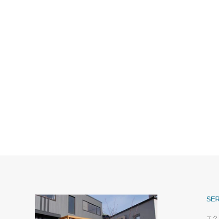
SER
エク