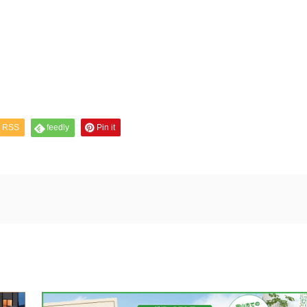
RSS
feedly
Pin it