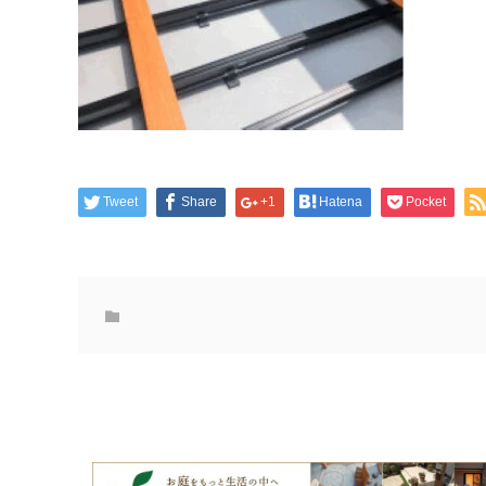
Tweet
Share
+1
Hatena
Pocket