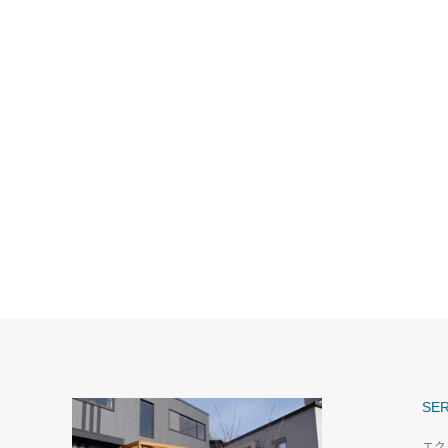
SER
エク