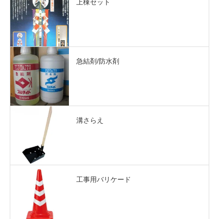
上棟セット
急結剤/防水剤
溝さらえ
工事用バリケード