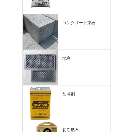
コンクリート束石
地窓
防凍剤
切断砥石