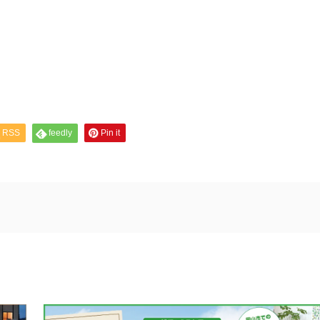
RSS
feedly
Pin it