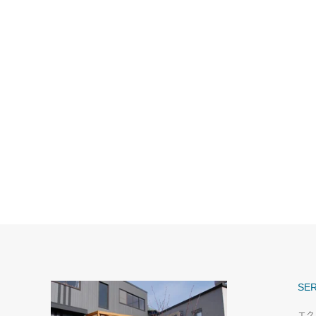
SER
エク