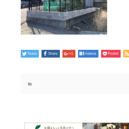
Tweet
Share
+1
Hatena
Pocket