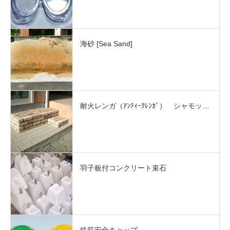
海砂 [Sea Sand]
耐火レンガ（ｱﾝﾃｨｰｸﾚﾝｶﾞ） シャモッ…
羽子板付コンクリート束石
鉄筋安全キャップ